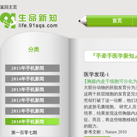
返回主页
首页
分类
『手牵手医学新知
2015年手机新闻
医学发现-1
2014年手机新闻
【胸腺内皮干细胞可分化
大部分动物的胚胎发育分为
2013年手机新闻
这两个胚层细胞的发育是完全\"
2012年手机新闻
究却打破了这一论断，他们
的皮肤毛囊细胞。 研究人
2011年手机新闻
培养，结果发现这些胸腺内
征。而且，将这些细胞移植到
2010年手机新闻
的能力。
参考文献：Nature 2010
第一百零七期