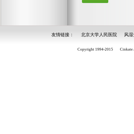
友情链接：
北京大学人民医院
风湿
Copyright 1994-2015
Cinkate.